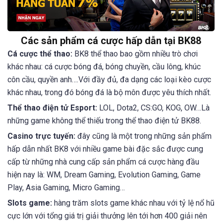
Các sản phẩm cá cược hấp dẫn tại BK88
Cá cược thể thao:
BK8 thể thao bao gồm nhiều trò chơi
khác nhau: cá cược bóng đá, bóng chuyền, cầu lông, khúc
côn cầu, quyền anh….Với đầy đủ, đa dạng các loại kèo cược
khác nhau, trong đó bóng đá là bộ môn được yêu thích nhất.
Thể thao điện tử Esport:
LOL, Dota2, CS:GO, KOG, OW…Là
những game không thể thiếu trong thể thao điện tử BK88.
Casino trực tuyến:
đây cũng là một trong những sản phẩm
hấp dẫn nhất BK8 với nhiều game bài đặc sắc được cung
cấp từ những nhà cung cấp sản phẩm cá cược hàng đầu
hiện nay là: WM, Dream Gaming, Evolution Gaming, Game
Play, Asia Gaming, Micro Gaming…
Slots game:
hàng trăm slots game khác nhau với tỷ lệ nổ hũ
cực lớn với tổng giá trị giải thưởng lên tới hơn 400 giải nên