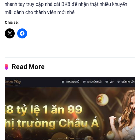
nhanh tay truy cập nhà cái BK8 để nhận thật nhiều khuyến
mãi dành cho thành viên mới nhé.
Chia sẻ:
Read More