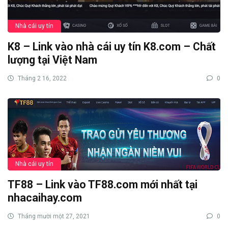
Nhà cái uy tín
K8 – Link vào nhà cái uy tín K8.com – Chất
lượng tại Việt Nam
Tháng 2 16, 2022
0
Nhà cái uy tín
TF88 – Link vào TF88.com mới nhất tại
nhacaihay.com
Tháng mười một 27, 2021
0