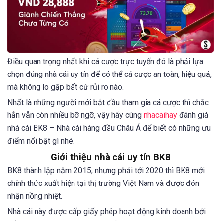
Điều quan trọng nhất khi cá cược trực tuyến đó là phải lựa
chọn đúng nhà cái uy tín để có thể cá cược an toàn, hiệu quả,
mà không lo gặp bất cứ rủi ro nào.
Nhất là những người mới bắt đầu tham gia cá cược thì chắc
hẳn vẫn còn nhiều bỡ ngỡ, vậy hãy cùng
nhacaihay
đánh giá
nhà cái BK8 – Nhà cái hàng đầu Châu Á để biết có những ưu
điểm nổi bật gì nhé.
Giới thiệu nhà cái uy tín BK8
BK8 thành lập năm 2015, nhưng phải tới 2020 thì BK8 mới
chính thức xuất hiện tại thị trường Việt Nam và được đón
nhận nồng nhiệt.
Nhà cái này được cấp giấy phép hoạt động kinh doanh bởi