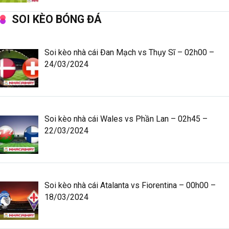
SOI KÈO BÓNG ĐÁ
Soi kèo nhà cái Đan Mạch vs Thụy Sĩ – 02h00 –
24/03/2024
Soi kèo nhà cái Wales vs Phần Lan – 02h45 –
22/03/2024
Soi kèo nhà cái Atalanta vs Fiorentina – 00h00 –
18/03/2024