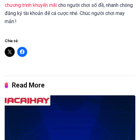
chương trình khuyến mãi
cho người chơi số đề, nhanh chóng
đăng ký tài khoản để cá cược nhé. Chúc người chơi may
mắn.!
Chia sẻ:
Read More