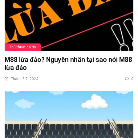
Thủ thuật cá độ
M88 lừa đảo? Nguyên nhân tại sao nói M88
lừa đảo
Tháng 8 7, 2024
0