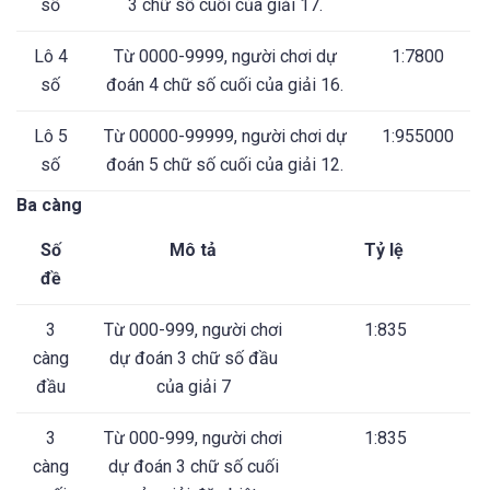
số
3 chữ số cuối của giải 17.
Lô 4
Từ 0000-9999, người chơi dự
1:7800
số
đoán 4 chữ số cuối của giải 16.
Lô 5
Từ 00000-99999, người chơi dự
1:955000
số
đoán 5 chữ số cuối của giải 12.
Ba càng
Số
Mô tả
Tỷ lệ
đề
3
Từ 000-999, người chơi
1:835
càng
dự đoán 3 chữ số đầu
đầu
của giải 7
3
Từ 000-999, người chơi
1:835
càng
dự đoán 3 chữ số cuối