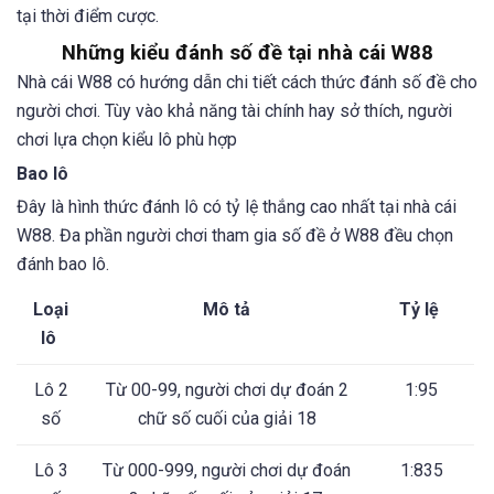
tại thời điểm cược.
Những kiểu đánh số đề tại nhà cái W88
Nhà cái W88 có hướng dẫn chi tiết cách thức đánh số đề cho
người chơi. Tùy vào khả năng tài chính hay sở thích, người
chơi lựa chọn kiểu lô phù hợp
Bao lô
Đây là hình thức đánh lô có tỷ lệ thắng cao nhất tại nhà cái
W88. Đa phần người chơi tham gia số đề ở W88 đều chọn
đánh bao lô.
Loại
Mô tả
Tỷ lệ
lô
Lô 2
Từ 00-99, người chơi dự đoán 2
1:95
số
chữ số cuối của giải 18
Lô 3
Từ 000-999, người chơi dự đoán
1:835