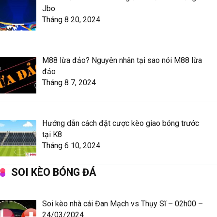
Jbo
Tháng 8 20, 2024
M88 lừa đảo? Nguyên nhân tại sao nói M88 lừa
đảo
Tháng 8 7, 2024
Hướng dẫn cách đặt cược kèo giao bóng trước
tại K8
Tháng 6 10, 2024
SOI KÈO BÓNG ĐÁ
Soi kèo nhà cái Đan Mạch vs Thụy Sĩ – 02h00 –
24/03/2024