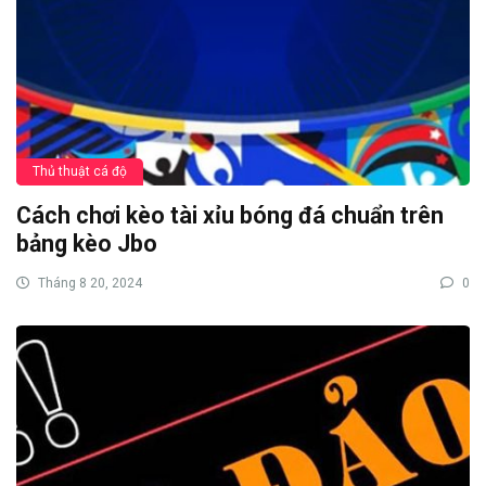
Thủ thuật cá độ
Cách chơi kèo tài xỉu bóng đá chuẩn trên
bảng kèo Jbo
Tháng 8 20, 2024
0