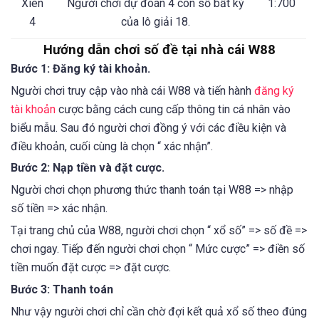
Xiên
Người chơi dự đoán 4 con số bất kỳ
1:700
4
của lô giải 18.
Hướng dẫn chơi số đề tại nhà cái W88
Bước 1: Đăng ký tài khoản.
Người chơi truy cập vào nhà cái W88 và tiến hành
đăng ký
tài khoản
cược bằng cách cung cấp thông tin cá nhân vào
biểu mẫu. Sau đó người chơi đồng ý với các điều kiện và
điều khoản, cuối cùng là chọn “ xác nhận”.
Bước 2: Nạp tiền và đặt cược.
Người chơi chọn phương thức thanh toán tại W88 => nhập
số tiền => xác nhận.
Tại trang chủ của W88, người chơi chọn “ xổ số” => số đề =>
chơi ngay. Tiếp đến người chơi chọn “ Mức cược” => điền số
tiền muốn đặt cược => đặt cược.
Bước 3: Thanh toán
Như vậy người chơi chỉ cần chờ đợi kết quả xổ số theo đúng