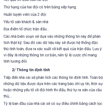
Thứ hạng của hai đội có trên bảng xếp hạng.
Huấn luyện viên của 2 đội
Yếu tố sân khách & sân nhà
Địa điểm tổ chức trận đấu…
Các nhà biên soạn sẽ dựa vào những thông tin này để phân
tích thật kỹ. Sau đó các dữ liệu này sẽ được hệ thống đặc
thù tính toán, đưa ra xác suất về kết quả của trận đấu. Lưu ý
vì đây là những thông tin cơ bản, nên tỷ lệ cược chỉ mang
tính tương đối.
2/ Thông tin định tính
Tiếp đến nhà cái sẽ phân tích các thông tin định tính. Toàn bộ
những dữ liệu được dựa trên các trang báo chí uy tín, thời sự
hoặc những yếu tố về đội hình thi đấu, thứ tự ra sân của cầu
thủ,…
Tỷ lệ ban đầu của nhà cái sẽ có sự điều chỉnh bằng cách lọc