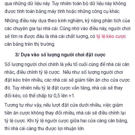
qua những dữ liệu này. Tuy nhiên toàn bộ dữ liệu này không
được tính toán bằng máy tính hoặc những công cụ khác.
Những điều này dựa theo kinh nghiệm, kỹ năng phân tích của
các chuyên gia tại nhà cái. Cũng nhờ vào điều này, người chơi
sẽ tìm ra được đâu là nhà cái chất lượng, có
tỷ lệ kèo cược
cân bằng trên thị trường.
3/ Dựa vào số lượng người chơi đặt cược
Số lượng người chơi chính là yếu tố cuối cùng để nhà cái cân
nhắc, điều chỉnh tỷ lệ cược. Nếu như số lượng người chơi
đặt kèo trên nhiều, các nhà cái sẽ giảm tiền ăn cho cửa cược
đó. Tuy nhiên nếu tỷ lệ đặt cược vẫn tăng, nhà cái sẽ thay
đổi kèo, có thể chấp từ 0,5 lên +1.
Tương tự như vậy, nếu lượt đặt cửa dưới nhiều, việc giảm
tiền ăn cược không thay đổi nhiều, nhà cái sẽ điều chỉnh lại
tỷ lệ cược. Khi tỷ lệ người cược giữa hai cửa càng cân bằng,
thì nhà cái càng thu được lợi nhuận lớn.