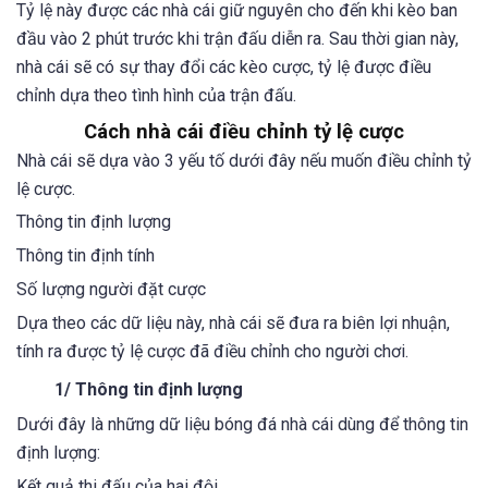
Tỷ lệ này được các nhà cái giữ nguyên cho đến khi kèo ban
đầu vào 2 phút trước khi trận đấu diễn ra. Sau thời gian này,
nhà cái sẽ có sự thay đổi các kèo cược, tỷ lệ được điều
chỉnh dựa theo tình hình của trận đấu.
Cách nhà cái điều chỉnh tỷ lệ cược
Nhà cái sẽ dựa vào 3 yếu tố dưới đây nếu muốn điều chỉnh tỷ
lệ cược.
Thông tin định lượng
Thông tin định tính
Số lượng người đặt cược
Dựa theo các dữ liệu này, nhà cái sẽ đưa ra biên lợi nhuận,
tính ra được tỷ lệ cược đã điều chỉnh cho người chơi.
1/ Thông tin định lượng
Dưới đây là những dữ liệu bóng đá nhà cái dùng để thông tin
định lượng:
Kết quả thi đấu của hai đội