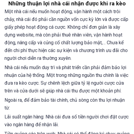
Những thuận lợi nhà cái nhận được khi ra kèo
Một nhà cái nếu muốn hoạt động, vận hành một cách trôi
chảy, nhà cái đó phải cần nguồn vốn cực kỳ lớn và được cấp
giấy phép hoạt động cá cược. Không chỉ đơn giản là xây
dựng website, mà còn phải thuê nhân viên, vận hành hoạt
động, nâng cấp và củng cố chất lượng bảo mật,… Chưa kể
đến chi phí thực hiện các sự kiện và chương trình ưu đãi cho
người chơi diễn ra thường xuyên.
Nhà cái nếu muốn duy trì và phát triển cần phải đảm bảo lợi
nhuận của hệ thống. Một trong những nguồn thu chính là việc
đưa ra kèo cược. Sự chênh lệch giữa tỷ lệ người cược cửa
trên và cửa dưới sẽ giúp nhà cái thu được một khoản phí.
Ngoài ra, để đảm bảo tài chính, chủ sòng còn thu lợi nhuận
từ:
Lãi suất ngân hàng: Nhà cái đưa số tiền người chơi đặt cược
vào ngân hàng để nhận lãi.
Tiền quảng cáo trên web: Nhà cái có thể đăng ký chạy quảng