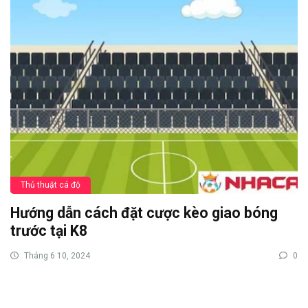
Thủ thuật cá độ
Hướng dẫn cách đặt cược kèo giao bóng
trước tại K8
Tháng 6 10, 2024
0