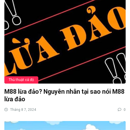
Thủ thuật cá độ
M88 lừa đảo? Nguyên nhân tại sao nói M88
lừa đảo
Tháng 8 7, 2024
0