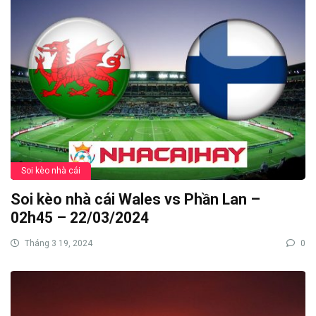
Soi kèo nhà cái
Soi kèo nhà cái Wales vs Phần Lan –
02h45 – 22/03/2024
Tháng 3 19, 2024
0