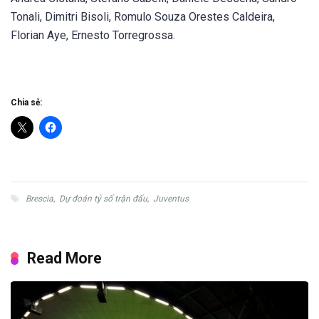
Tonali, Dimitri Bisoli, Romulo Souza Orestes Caldeira,
Florian Aye, Ernesto Torregrossa.
Chia sẻ:
Brescia
,
Dự đoán tỷ số trận đấu
,
Juventus
Read More