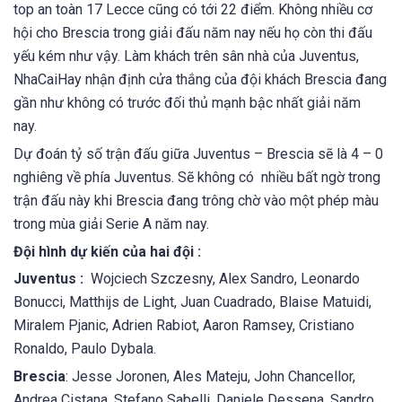
top an toàn 17 Lecce cũng có tới 22 điểm. Không nhiều cơ
hội cho Brescia trong giải đấu năm nay nếu họ còn thi đấu
yếu kém như vậy. Làm khách trên sân nhà của Juventus,
NhaCaiHay nhận định cửa thắng của đội khách Brescia đang
gần như không có trước đối thủ mạnh bậc nhất giải năm
nay.
Dự đoán tỷ số trận đấu giữa Juventus – Brescia sẽ là 4 – 0
nghiêng về phía Juventus. Sẽ không có nhiều bất ngờ trong
trận đấu này khi Brescia đang trông chờ vào một phép màu
trong mùa giải Serie A năm nay.
Đội hình dự kiến của hai đội :
Juventus :
Wojciech Szczesny, Alex Sandro, Leonardo
Bonucci, Matthijs de Light, Juan Cuadrado, Blaise Matuidi,
Miralem Pjanic, Adrien Rabiot, Aaron Ramsey, Cristiano
Ronaldo, Paulo Dybala.
Brescia
: Jesse Joronen, Ales Mateju, John Chancellor,
Andrea Cistana, Stefano Sabelli, Daniele Dessena, Sandro