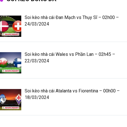
Soi kèo nhà cái Đan Mạch vs Thụy Sĩ – 02h00 –
24/03/2024
Soi kèo nhà cái Wales vs Phần Lan – 02h45 –
22/03/2024
Soi kèo nhà cái Atalanta vs Fiorentina – 00h00 –
18/03/2024