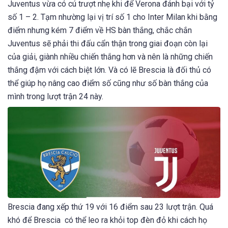
Juventus vừa có cú trượt nhẹ khi để Verona đánh bại với tỷ
số 1 – 2. Tạm nhường lại vị trí số 1 cho Inter Milan khi bằng
điểm nhưng kém 7 điểm về HS bàn thắng, chắc chắn
Juventus sẽ phải thi đấu cẩn thận trong giai đoạn còn lại
của giải, giành nhiều chiến thắng hơn và nên là những chiến
thắng đậm với cách biệt lớn. Và có lẽ Brescia là đối thủ có
thể giúp họ nâng cao điểm số cũng như số bàn thắng của
mình trong lượt trận 24 này.
Brescia đang xếp thứ 19 với 16 điểm sau 23 lượt trận. Quá
khó để Brescia có thể leo ra khỏi top đèn đỏ khi cách họ