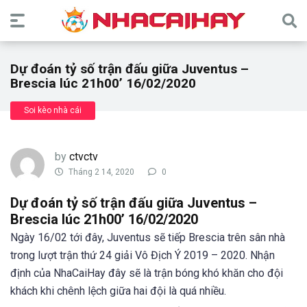
Dự đoán tỷ số trận đấu giữa Juventus –
Brescia lúc 21h00’ 16/02/2020
Soi kèo nhà cái
by
ctvctv
Tháng 2 14, 2020
0
Dự đoán tỷ số trận đấu giữa Juventus –
Brescia lúc 21h00’ 16/02/2020
Ngày 16/02 tới đây, Juventus sẽ tiếp Brescia trên sân nhà
trong lượt trận thứ 24 giải Vô Địch Ý 2019 – 2020. Nhận
định của NhaCaiHay đây sẽ là trận bóng khó khăn cho đội
khách khi chênh lệch giữa hai đội là quá nhiều.