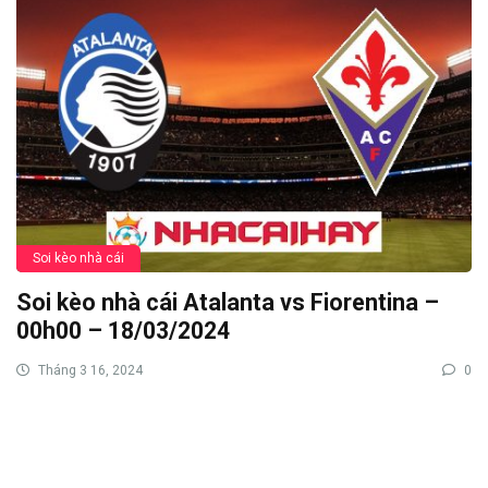
Soi kèo nhà cái
Soi kèo nhà cái Atalanta vs Fiorentina –
00h00 – 18/03/2024
Tháng 3 16, 2024
0