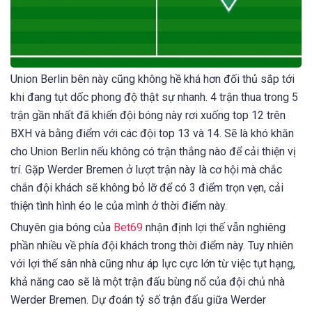
Union Berlin bên này cũng không hề khá hơn đối thủ sắp tới
khi đang tụt dốc phong độ thật sự nhanh. 4 trận thua trong 5
trận gần nhất đã khiến đội bóng này rơi xuống top 12 trên
BXH và bằng điểm với các đội top 13 và 14. Sẽ là khó khăn
cho Union Berlin nếu không có trận thắng nào để cải thiện vị
trí. Gặp Werder Bremen ở lượt trận này là cơ hội mà chắc
chắn đội khách sẽ không bỏ lỡ để có 3 điểm trọn vẹn, cải
thiện tình hình éo le của mình ở thời điểm này.
Chuyên gia bóng của
Bet69
nhận định lợi thế vẫn nghiêng
phần nhiều về phía đội khách trong thời điểm này. Tuy nhiên
với lợi thế sân nhà cũng như áp lực cực lớn từ việc tụt hạng,
khả năng cao sẽ là một trận đấu bùng nổ của đội chủ nhà
Werder Bremen. Dự đoán tỷ số trận đấu giữa Werder