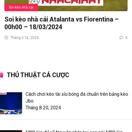
Soi kèo nhà cái
Soi kèo nhà cái Atalanta vs Fiorentina –
00h00 – 18/03/2024
Tháng 3 16, 2024
0
THỦ THUẬT CÁ CƯỢC
Cách chơi kèo tài xỉu bóng đá chuẩn trên bảng kèo
Jbo
Tháng 8 20, 2024