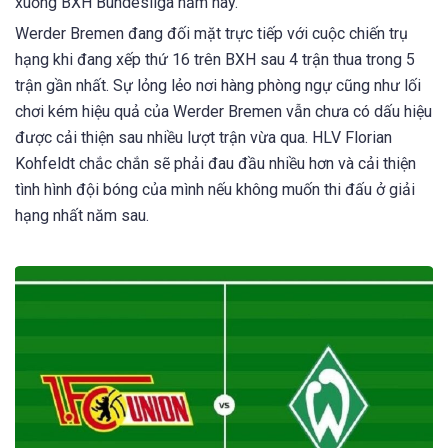
xuống BXH Bundesliga năm nay.
Werder Bremen đang đối mặt trực tiếp với cuộc chiến trụ
hạng khi đang xếp thứ 16 trên BXH sau 4 trận thua trong 5
trận gần nhất. Sự lỏng lẻo nơi hàng phòng ngự cũng như lối
chơi kém hiệu quả của Werder Bremen vẫn chưa có dấu hiệu
được cải thiện sau nhiều lượt trận vừa qua. HLV Florian
Kohfeldt chắc chắn sẽ phải đau đầu nhiều hơn và cải thiện
tình hình đội bóng của mình nếu không muốn thi đấu ở giải
hạng nhất năm sau.