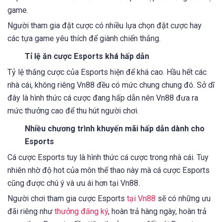
game.
Người tham gia đặt cược có nhiều lựa chọn đặt cược hay
các tựa game yêu thích để giành chiến thắng.
Tỉ lệ ăn cược Esports khá hấp dẫn
Tỷ lệ thắng cược của Esports hiện để khá cao. Hầu hết các
nhà cái, không riêng Vn88 đều có mức chung chung đó. Sở dĩ
đây là hình thức cá cược đang hấp dẫn nên Vn88 đưa ra
mức thưởng cao để thu hút người chơi.
Nhiều chương trình khuyến mãi hấp dẫn dành cho
Esports
Cá cược Esports tuy là hình thức cá cược trong nhà cái. Tuy
nhiên nhờ độ hot của môn thể thao này mà cá cược Esports
cũng được chú ý và ưu ái hơn tại Vn88.
Người chơi tham gia cược Esports
tại Vn88
sẽ có những ưu
đãi riêng như
thưởng đăng ký
, hoàn trả hàng ngày, hoàn trả