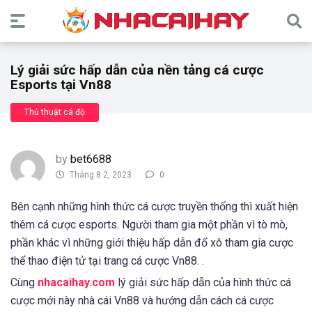
Lý giải sức hấp dẫn của nền tảng cá cược
Esports tại Vn88
Thủ thuật cá độ
by
bet6688
Tháng 8 2, 2023
0
Bên cạnh những hình thức cá cược truyền thống thì xuất hiện
thêm cá cược esports. Người tham gia một phần vì tò mò,
phần khác vì những giới thiệu hấp dẫn đổ xô tham gia cược
thể thao điện tử tại trang cá cược Vn88. .
Cùng
nhacaihay.com
lý giải sức hấp dẫn của hình thức cá
cược mới này nhà cái Vn88 và hướng dẫn cách cá cược