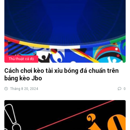
Thủ thuật cá độ
Cách chơi kèo tài xỉu bóng đá chuẩn trên
bảng kèo Jbo
Tháng 8 20, 2024
0