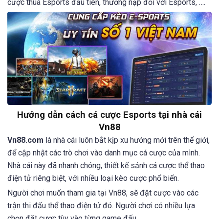
cược thua Esports đầu tiên, thưởng nạp đối với Esports, ….
Hướng dẫn cách cá cược Esports tại nhà cái
Vn88
Vn88.com
là nhà cái luôn bắt kịp xu hướng mới trên thế giới,
để cập nhật các trò chơi vào danh mục cá cược của mình.
Nhà cái này đã nhanh chóng, thiết kế sảnh cá cược thể thao
điện tử riêng biệt, với nhiều loại kèo cược phổ biến.
Người chơi muốn tham gia tại Vn88, sẽ đặt cược vào các
trận thi đấu thể thao điện tử đó. Người chơi có nhiều lựa
chọn đặt cược tùy vào từng game đấu.