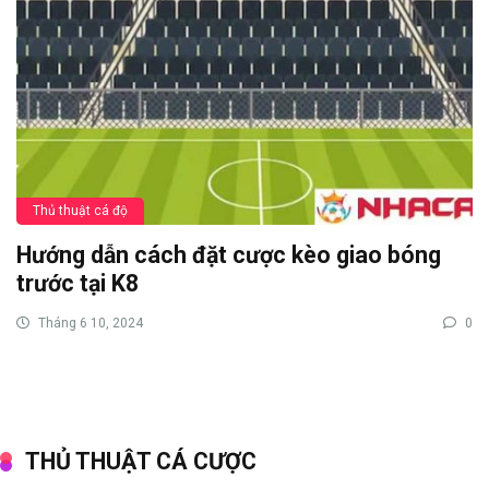
Thủ thuật cá độ
Hướng dẫn cách đặt cược kèo giao bóng
trước tại K8
Tháng 6 10, 2024
0
THỦ THUẬT CÁ CƯỢC