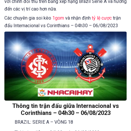
với chính đối thủ trên bảng xếp hạng Brazil Serie A và hướng
đến các vị trí cao hơn nữa.
Các chuyên gia soi kèo
1gom
và nhận định
tỷ lệ cược
trận
đấu Internacional vs Corinthians – 04h30 – 06/08/2023
Thông tin trận đấu giữa Internacional vs
Corinthians – 04h30 – 06/08/2023
BRAZIL: SERIE A – VÒNG 18