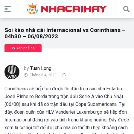
Soi kèo nhà cái Internacional vs Corinthians –
04h30 – 06/08/2023
Soi kèo nhà cái
by
Tuan Long
Tháng 8 4, 2023
0
Corinthians sẽ tiếp tục được thi đấu trên sân nhà Estádio
José Pinheiro Borda trong trận đấu Serie A vào Chủ Nhật
(06/08) sau khi đã có trận đấu tại Copa Sudamericana. Tại
đây, đoàn quân của HLV Vanderlei Luxemburgo sẽ tiếp đón
Internacional đang rơi vào tình trạng khủng hoảng. Đây được
xem là cơ hội tốt để đội chủ nhà có thể thu hẹp khoảng cách