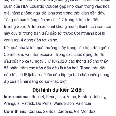
quân của HLV Eduardo Coudet gặp khó khăn trong việc hoá
giải hàng phòng ngự đối phương trong thời gian gần đây.
Tổng số bàn thắng của họ chỉ là 2 trong 5 trận tại đấu
trường Serie A. Internacional không muốn thành tích kém cỏi
này duy trì trong trận đấu sắp tới trước Corinthians bởi hi
vọng top 4 đang dần rời xa họ.
Kết quả hòa là kết quả thường thấy trong các trận đấu giữa
Corinthians và Internacional. Trong các cuộc đụng độ đối
đầu của họ kể từ ngày 31/10/2020, các thông số cho thấy
83 phần trăm các trận đấu đều là trận hoà. Trong trận đấu
sắp tới, có lẽ lịch sử sẽ lần nữa lặp lại bất chấp việc phong
độ của cả hai đang có sự khác biệt.
Đội hình dự kiến 2 đội:
Internacional:
Rochet, Rene, Lara, Vitao, Bustos, Johnny,
Aranguiz, Patrick, De Pena, Wanderson, Valencia.
Corinthians:
Cassio, Santos, Caetano, Gil, Mendez,