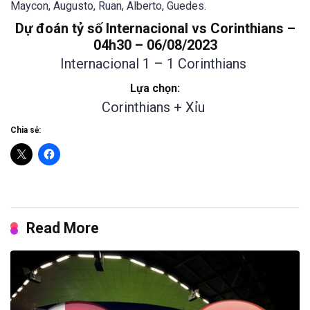
Maycon, Augusto, Ruan, Alberto, Guedes.
Dự đoán tỷ số Internacional vs Corinthians –
04h30 – 06/08/2023
Internacional 1
– 1 Corinthians
Lựa chọn:
Corinthians + Xỉu
Chia sẻ:
Read More