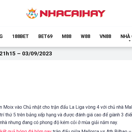
G
188BET
BET69
M88
W88
VN88
NHÀ 
– 21h15 – 03/09/2023
n Moix vào Chủ nhật cho trận đấu La Liga vòng 4 với chủ nhà Mal
trí thứ 5 trên bảng xếp hạng và được đánh giá cao để giành 3 điể
ân nhà nhưng đang có phong độ kém cỏi ở mùa giải năm nay.
 kết quả bóng đá hôm nay
trận đấu giữa Mallorca vs Ath Bilbao 