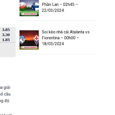
Phần Lan – 02h45 –
22/03/2024
Soi kèo nhà cái Atalanta vs
Fiorentina – 00h00 –
18/03/2024
a giải
số cầu
ng độ