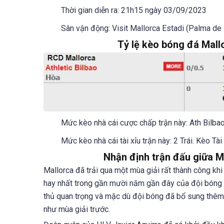
Thời gian diễn ra: 21h15 ngày 03/09/2023
Sân vận động: Visit Mallorca Estadi (Palma de
Tỷ lệ kèo bóng đá Mall
Mức kèo nhà cái cược chấp trận này: Ath Bilbao 
Mức kèo nhà cái tài xỉu trận này: 2 Trái. Kèo Tà
Nhận định trận đấu giữa M
Mallorca đã trải qua một mùa giải rất thành công khi
hay nhất trong gần mười năm gần đây của đội bóng n
thủ quan trọng và mặc dù đội bóng đã bổ sung thêm
như mùa giải trước.