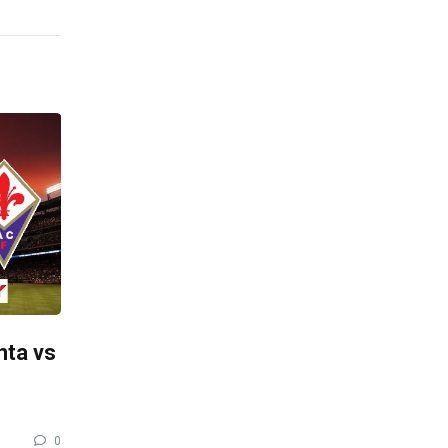
nta vs
0