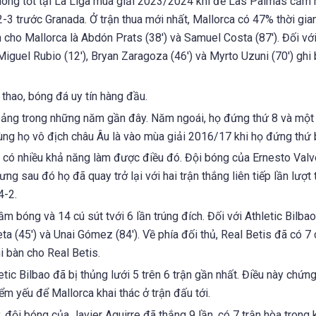
hông tốt tại La Liga mùa giải 2023/2024 khi để Las Palmas cầm 
à 2-3 trước Granada. Ở trận thua mới nhất, Mallorca có 47% thời gi
n cho Mallorca là Abdón Prats (38′) và Samuel Costa (87′). Đối với
Miguel Rubio (12′), Bryan Zaragoza (46′) và Myrto Uzuni (70′) ghi
 thao, bóng đá uy tín hàng đầu.
ữa bảng trong những năm gần đây. Năm ngoái, họ đứng thứ 8 và một
ng họ vô địch châu Âu là vào mùa giải 2016/17 khi họ đứng thứ 
ọ có nhiều khả năng làm được điều đó. Đội bóng của Ernesto Val
g sau đó họ đã quay trở lại với hai trận thắng liên tiếp lần lượt
4-2.
ầm bóng và 14 cú sút tvới 6 lần trúng đích. Đối với Athletic Bilba
ta (45′) và Unai Gómez (84′). Về phía đối thủ, Real Betis đã có 7 
hi bàn cho Real Betis.
etic Bilbao đã bị thủng lưới 5 trên 6 trận gần nhất. Điều này chứn
m yếu để Mallorca khai thác ở trận đấu tới.
 đội bóng của Javier Aguirre đã thắng 9 lần, có 7 trận hòa trong 