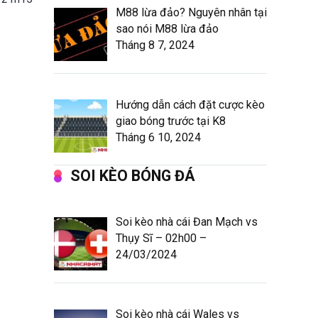
M88 lừa đảo? Nguyên nhân tại
sao nói M88 lừa đảo
Tháng 8 7, 2024
Hướng dẫn cách đặt cược kèo
giao bóng trước tại K8
Tháng 6 10, 2024
SOI KÈO BÓNG ĐÁ
Soi kèo nhà cái Đan Mạch vs
Thụy Sĩ – 02h00 –
24/03/2024
Soi kèo nhà cái Wales vs