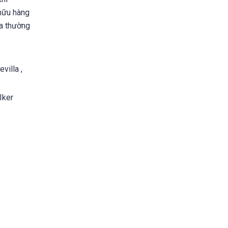
 hữu hàng
ca thường
villa ,
Iker