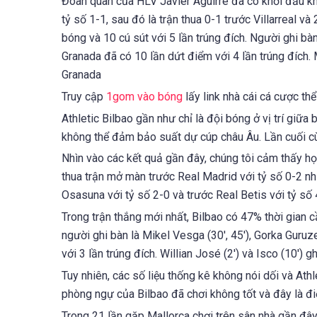
Đoàn quân của HLV Javier Aguirre đã có khởi đầu k
tỷ số 1-1, sau đó là trận thua 0-1 trước Villarreal v
bóng và 10 cú sút với 5 lần trúng đích. Người ghi bà
Granada đã có 10 lần dứt điểm với 4 lần trúng đích. 
Granada
Truy cập
1gom vào bóng
lấy link nhà cái cá cược thể
Athletic Bilbao gần như chỉ là đội bóng ở vị trí gi
không thể đảm bảo suất dự cúp châu Âu. Lần cuối cù
Nhìn vào các kết quả gần đây, chúng tôi cảm thấy h
thua trận mở màn trước Real Madrid với tỷ số 0-2 nhưn
Osasuna với tỷ số 2-0 và trước Real Betis với tỷ số 
Trong trận thắng mới nhất, Bilbao có 47% thời gian c
người ghi bàn là Mikel Vesga (30′, 45′), Gorka Guruze
với 3 lần trúng đích. Willian José (2′) và Isco (10′) g
Tuy nhiên, các số liệu thống kê không nói dối và Athl
phòng ngự của Bilbao đã chơi không tốt và đây là điể
Trong 21 lần gặp Mallorca chơi trên sân nhà gần đây,