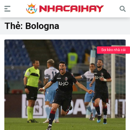
Thẻ:
Bologna
Soi kèo nhà cái