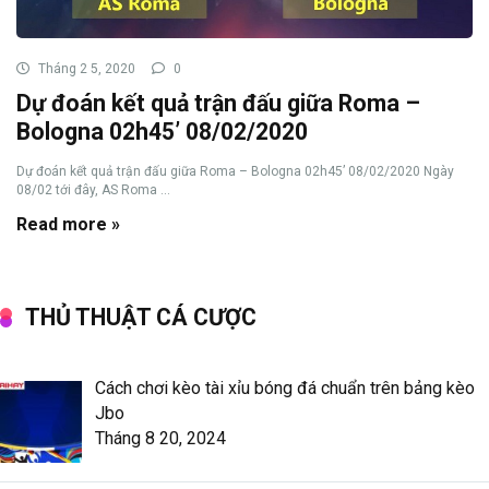
Tháng 2 5, 2020
0
Dự đoán kết quả trận đấu giữa Roma –
Bologna 02h45’ 08/02/2020
Dự đoán kết quả trận đấu giữa Roma – Bologna 02h45’ 08/02/2020 Ngày
08/02 tới đây, AS Roma ...
Read more »
THỦ THUẬT CÁ CƯỢC
Cách chơi kèo tài xỉu bóng đá chuẩn trên bảng kèo
Jbo
Tháng 8 20, 2024