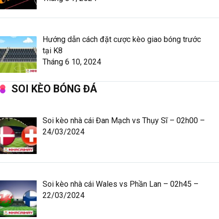
Hướng dẫn cách đặt cược kèo giao bóng trước
tại K8
Tháng 6 10, 2024
SOI KÈO BÓNG ĐÁ
Soi kèo nhà cái Đan Mạch vs Thụy Sĩ – 02h00 –
24/03/2024
Soi kèo nhà cái Wales vs Phần Lan – 02h45 –
22/03/2024