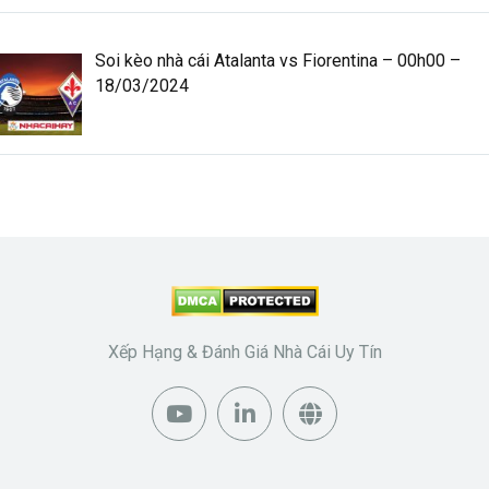
Soi kèo nhà cái Atalanta vs Fiorentina – 00h00 –
18/03/2024
Xếp Hạng & Đánh Giá Nhà Cái Uy Tín