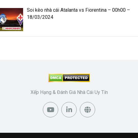
Soi kèo nhà cái Atalanta vs Fiorentina – 00h00 –
18/03/2024
Xếp Hạng & Đánh Giá Nhà Cái Uy Tín