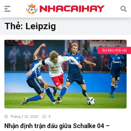
Thẻ:
Leipzig
Soi kèo nhà cái
Tháng 2 20, 2020
0
Nhận định trận đấu giữa Schalke 04 –