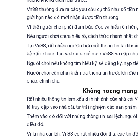
Vn88 thường đưa ra các yêu cầu cụ thể như số tiền 
giới hạn nào đó mới nhận được tiền thưởng.
Vì thế người chơi phải đảm bảo đọc và hiểu rõ những
Nếu người chơi chưa hiểu rõ, cách thức nhanh nhất c
Tại Vn88, rất nhiều người chơi mất thông tin tài kho
kẻ xấu, chúng tạo website giả mạo Vn88 và cập nhật
Người chơi nếu không tìm hiểu kỹ sẽ đăng ký, nạp ti
Người chơi cần phải kiểm tra thông tin trước khi đi
pháp, chính chủ.
Không hoang mang t
Rất nhiều thông tin làm xấu đi hình ảnh của nhà cái 
là truy cập vào nhà cái, tự trải nghiệm các sản phẩ
Thêm vào đó đối với những thông tin sai lệch, người
điều đó.
Vì là nhà cái lớn, Vn88 có rất nhiều đối thủ, các tin