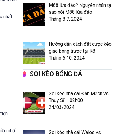
M88 lừa đảo? Nguyên nhân tại
sao nói M88 lừa đảo
c nhất.
Tháng 8 7, 2024
Hướng dẫn cách đặt cược kèo
giao bóng trước tại K8
Tháng 6 10, 2024
SOI KÈO BÓNG ĐÁ
Soi kèo nhà cái Đan Mạch vs
Thụy Sĩ – 02h00 –
24/03/2024
tiện
iều nhất.
Soi kèo nhà cái Wales vs