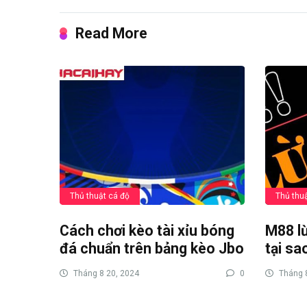
Read More
Thủ thuật cá độ
Thủ thu
Cách chơi kèo tài xỉu bóng
M88 l
đá chuẩn trên bảng kèo Jbo
tại sa
Tháng 8 20, 2024
0
Tháng 8