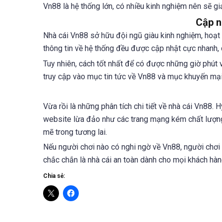
Vn88 là hệ thống lớn, có nhiều kinh nghiệm nên sẽ g
Cập n
Nhà cái Vn88 sở hữu đội ngũ giàu kinh nghiệm, hoạt 
thông tin về hệ thống đều được cập nhật cực nhanh, 
Tuy nhiên, cách tốt nhất để có được những giờ phút 
truy cập vào mục tin tức về Vn88 và mục khuyến mại 
Vừa rồi là những phân tích chi tiết về nhà cái Vn88. 
website lừa đảo như các trang mạng kém chất lượng h
mẽ trong tương lai.
Nếu người chơi nào có nghi ngờ về Vn88, người chơi 
chắc chắn là nhà cái an toàn dành cho mọi khách hàn
Chia sẻ: