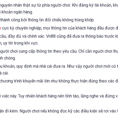
nguyên nhân thật sự từ phía người chơi. Khi đăng ký tài khoản, k
i khoản ngân hàng.
g thành công bởi thông tin đối chiếu không trùng khớp.
n
cực kỳ chuyên nghiệp, mọi thông tin của khách hàng đều được 
cầu, đầy đủ và chính xác. Vn88 cũng đã đưa ra thông báo trước k
 uy tín trong khi vực.
người chơi cung cấp thông tin theo yêu cầu. Chỉ cần người chơi th
nh chóng.
u khoản, quy định mà nhà cái đưa ra. Như vậy người chơi mới có t
 cái.
chương trình khuyến mãi lớn như không thực hiện đúng theo các đ
 việc này. Tuy nhiên khách hàng nên tỉnh táo, lắng nghe và đừng v
ện đi kèm. Người chơi nếu không đọc kỹ các điều kiện sẽ rơi vào 