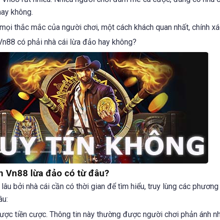
hay không.
 mọi thắc mắc của người chơi, một cách khách quan nhất, chính xá
Vn88 có phải nhà cái lừa đảo hay không?
n Vn88 lừa đảo có từ đâu?
âu bởi nhà cái cần có thời gian để tìm hiểu, truy lùng các phương 
âu:
ược tiền cược. Thông tin này thường được người chơi phản ánh nh