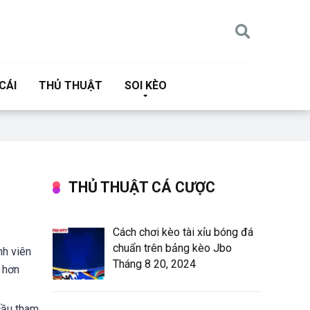
CÁI
THỦ THUẬT
SOI KÈO
THỦ THUẬT CÁ CƯỢC
Cách chơi kèo tài xỉu bóng đá
chuẩn trên bảng kèo Jbo
nh viên
Tháng 8 20, 2024
n hơn
cầu tham