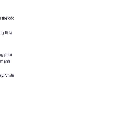
 thế các
g lồ là
ng phải
i mạnh
này, Vn88