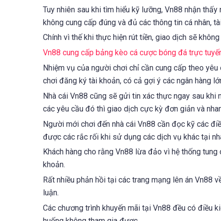
Tuy nhiên sau khi tìm hiểu kỹ lưỡng, Vn88 nhận thấy 
không cung cấp đúng và đủ các thông tin cá nhân, tà
Chính vì thế khi thực hiện rút tiền, giao dịch sẽ khôn
Vn88 cung cấp bảng kèo cá cược bóng đá trực tuyế
Nhiệm vụ của người chơi chỉ cần cung cấp theo yêu 
chơi đăng ký tài khoản, có cả gợi ý các ngân hàng lớn,
Nhà cái Vn88 cũng sẽ gửi tin xác thực ngay sau khi 
các yêu cầu đó thì giao dịch cực kỳ đơn giản và nha
Người mới chơi đến nhà cái Vn88 cần đọc kỹ các điề
được các rắc rối khi sử dụng các dịch vụ khác tại nhà
Khách hàng cho rằng Vn88 lừa đảo vì hệ thống tung 
khoản.
Rất nhiều phản hồi tại các trang mạng lên án Vn88 về
luận.
Các chương trình khuyến mãi tại Vn88 đều có điều ki
huống không tham gia được.