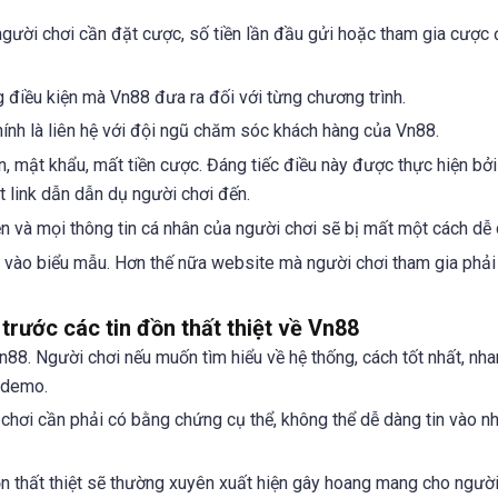
người chơi cần đặt cược, số tiền lần đầu gửi hoặc tham gia cược
 điều kiện mà Vn88 đưa ra đối với từng chương trình.
hính là liên hệ với đội ngũ chăm sóc khách hàng của Vn88.
ản, mật khẩu, mất tiền cược. Đáng tiếc điều này được thực hiện bở
 link dẫn dẫn dụ người chơi đến.
ền và mọi thông tin cá nhân của người chơi sẽ bị mất một cách dễ
ền vào biểu mẫu. Hơn thế nữa website mà người chơi tham gia phải
rước các tin đồn thất thiệt về Vn88
Vn88. Người chơi nếu muốn tìm hiểu về hệ thống, cách tốt nhất, nh
m demo.
 chơi cần phải có bằng chứng cụ thể, không thể dễ dàng tin vào n
 đồn thất thiệt sẽ thường xuyên xuất hiện gây hoang mang cho người