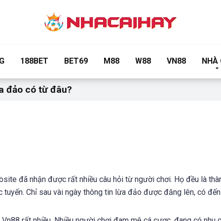
G
188BET
BET69
M88
W88
VN88
NHÀ 
ừa đảo có từ đâu?
ebsite đã nhận được rất nhiều câu hỏi từ người chơi. Họ đều là thà
c tuyến. Chỉ sau vài ngày thông tin lừa đảo được đăng lên, có đế
a Vn88 rất nhiều. Nhiều người chơi đam mê cá cược, đang có nhu 