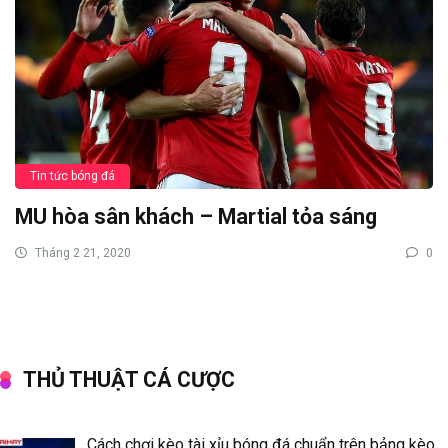
Tin tức bóng đá
MU hòa sân khách – Martial tỏa sáng
Tháng 2 21, 2020
0
THỦ THUẬT CÁ CƯỢC
Cách chơi kèo tài xỉu bóng đá chuẩn trên bảng kèo