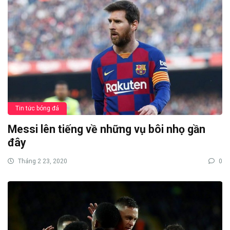
Tin tức bóng đá
Messi lên tiếng về những vụ bôi nhọ gần
đây
Tháng 2 23, 2020
0