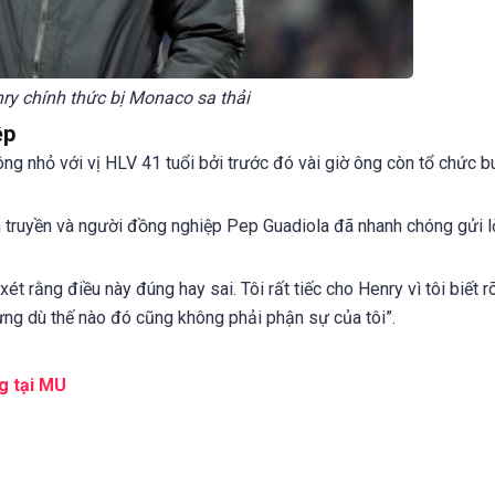
nry chính thức bị Monaco sa thải
ệp
ông nhỏ với vị HLV 41 tuổi bởi trước đó vài giờ ông còn tổ chức b
 truyền và người đồng nghiệp Pep Guadiola đã nhanh chóng gửi lờ
xét rằng điều này đúng hay sai. Tôi rất tiếc cho Henry vì tôi biết r
ưng dù thế nào đó cũng không phải phận sự của tôi”.
g tại MU