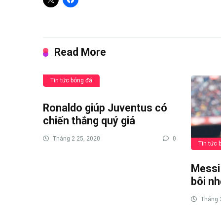
Read More
Tin tức bóng đá
Ronaldo giúp Juventus có
chiến thắng quý giá
Tháng 2 25, 2020
0
Tin tức 
Messi 
bôi nh
Tháng 2