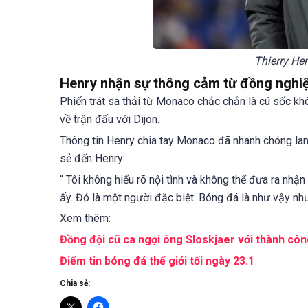
Thierry He
Henry nhận sự thông cảm từ đồng nghi
Phiến trát sa thải từ Monaco chắc chắn là cú sốc kh
về trận đấu với Dijon.
Thông tin Henry chia tay Monaco đã nhanh chóng lan
sẻ đến Henry:
“ Tôi không hiểu rõ nội tình và không thể đưa ra nhận 
ấy. Đó là một người đặc biệt. Bóng đá là như vậy nh
Xem thêm:
Đồng đội cũ ca ngợi ông Sloskjaer với thành côn
Điểm tin bóng đá thế giới tối ngày 23.1
Chia sẻ: