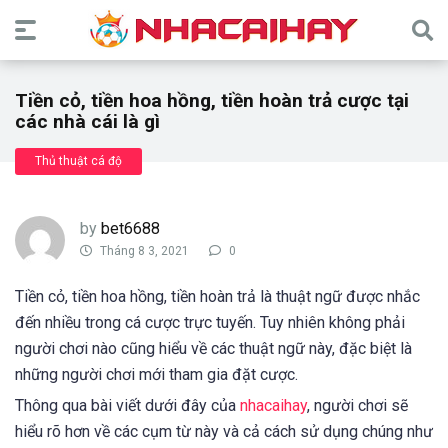
Tiền cỏ, tiền hoa hồng, tiền hoàn trả cược tại
các nhà cái là gì
Thủ thuật cá độ
by
bet6688
Tháng 8 3, 2021
0
Tiền cỏ, tiền hoa hồng, tiền hoàn trả là thuật ngữ được nhắc
đến nhiều trong cá cược trực tuyến. Tuy nhiên không phải
người chơi nào cũng hiểu về các thuật ngữ này, đặc biệt là
những người chơi mới tham gia đặt cược.
Thông qua bài viết dưới đây của
nhacaihay
, người chơi sẽ
hiểu rõ hơn về các cụm từ này và cả cách sử dụng chúng như