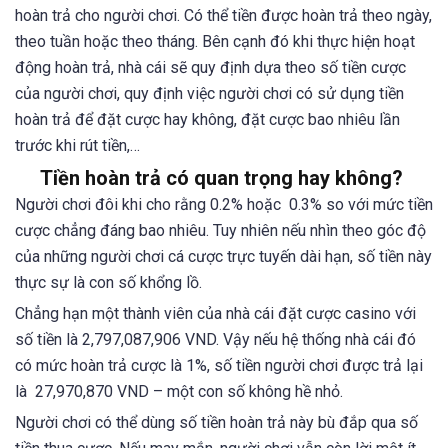
hoàn trả cho người chơi. Có thể tiền được hoàn trả theo ngày,
theo tuần hoặc theo tháng. Bên cạnh đó khi thực hiện hoạt
động hoàn trả, nhà cái sẽ quy định dựa theo số tiền cược
của người chơi, quy định việc người chơi có sử dụng tiền
hoàn trả để đặt cược hay không, đặt cược bao nhiêu lần
trước khi rút tiền,…
Tiền hoàn trả có quan trọng hay không?
Người chơi đôi khi cho rằng 0.2% hoặc 0.3% so với mức tiền
cược chẳng đáng bao nhiêu. Tuy nhiên nếu nhìn theo góc độ
của những người chơi cá cược trực tuyến dài hạn, số tiền này
thực sự là con số khổng lồ.
Chẳng hạn một thành viên của nhà cái đặt cược casino với
số tiền là 2,797,087,906 VND. Vậy nếu hệ thống nhà cái đó
có mức hoàn trả cược là 1%, số tiền người chơi được trả lại
là 27,970,870 VND – một con số không hề nhỏ.
Người chơi có thể dùng số tiền hoàn trả này bù đắp qua số