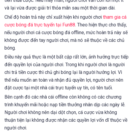
tiền thua cược. Nếu may mắn, người chơi vẫn còn lời một ít
và lại vừa được giải trí thỏa mãn sau một thời gian dài.
Chế độ hoàn trả này chỉ xuất hiện khi người chơi
tham gia cá
cược bóng đá trực tuyến tại Fun88
. Theo hiện thực cho thấy,
nếu người chơi cá cược bóng đá offline, mức hoàn trả này sẽ
không được đến tay người chơi, mà nó sẽ thuộc về các chủ
bóng.
Điều này quả thực là một bất cập rất lớn, ảnh hưởng trực tiếp
đến quyền lợi của người chơi. Trong khi người chơi là người
chi trả tiền cược thì chủ ghi bóng lại là người hưởng lợi. Vì
thế nếu muốn an toàn và nhận đủ quyền lợi, người chơi nên
đặt cược tại một nhà cái trực tuyến uy tín, có tên tuổi.
Bên cạnh đó các nhà cái offline còn không có các chương
trình khuyến mãi hoặc nạp tiền thưởng nhân dịp các ngày lễ.
Người chơi không nên dại dột chọn, cá cược vừa không
thuận tiện lại không được nhận các quyền lợi vốn dĩ thuộc về
người chơi.