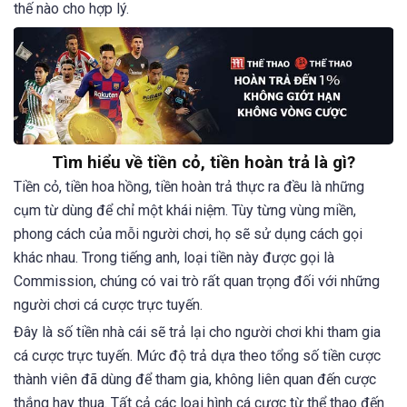
thế nào cho hợp lý.
Tìm hiểu về tiền cỏ, tiền hoàn trả là gì?
Tiền cỏ, tiền hoa hồng, tiền hoàn trả thực ra đều là những
cụm từ dùng để chỉ một khái niệm. Tùy từng vùng miền,
phong cách của mỗi người chơi, họ sẽ sử dụng cách gọi
khác nhau. Trong tiếng anh, loại tiền này được gọi là
Commission, chúng có vai trò rất quan trọng đối với những
người chơi cá cược trực tuyến.
Đây là số tiền nhà cái sẽ trả lại cho người chơi khi tham gia
cá cược trực tuyến. Mức độ trả dựa theo tổng số tiền cược
thành viên đã dùng để tham gia, không liên quan đến cược
thắng hay thua. Tất cả các loại hình cá cược từ thể thao đến