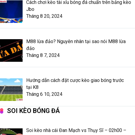
Cách chơi kèo tài xỉu bóng đá chuẩn trên bảng kèo
Jbo
Tháng 8 20, 2024
M88 lừa đảo? Nguyên nhân tại sao nói M88 lừa
đảo
Tháng 8 7, 2024
Hướng dẫn cách đặt cược kèo giao bóng trước
tại K8
Tháng 6 10, 2024
SOI KÈO BÓNG ĐÁ
Soi kèo nhà cái Đan Mạch vs Thụy Sĩ – 02h00 –