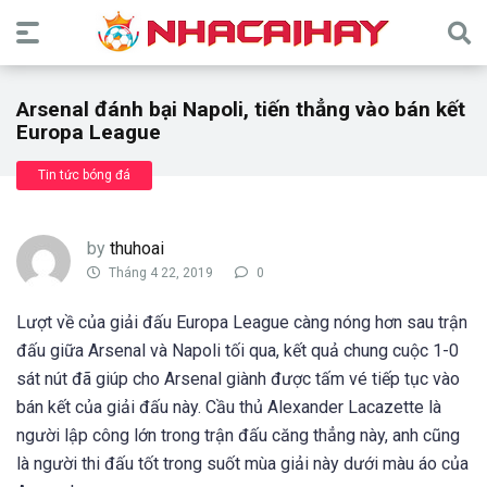
Arsenal đánh bại Napoli, tiến thẳng vào bán kết
Europa League
Tin tức bóng đá
by
thuhoai
Tháng 4 22, 2019
0
Lượt về của giải đấu Europa League càng nóng hơn sau trận
đấu giữa Arsenal và Napoli tối qua, kết quả chung cuộc 1-0
sát nút đã giúp cho Arsenal giành được tấm vé tiếp tục vào
bán kết của giải đấu này. Cầu thủ Alexander Lacazette là
người lập công lớn trong trận đấu căng thẳng này, anh cũng
là người thi đấu tốt trong suốt mùa giải này dưới màu áo của