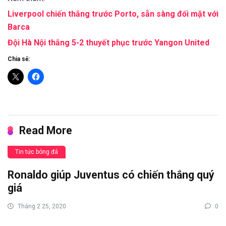
Liverpool chiến thắng trước Porto, sẵn sàng đối mặt với
Barca
Đội Hà Nội thắng 5-2 thuyết phục trước Yangon United
Chia sẻ:
Read More
Tin tức bóng đá
Ronaldo giúp Juventus có chiến thắng quý
giá
Tháng 2 25, 2020
0