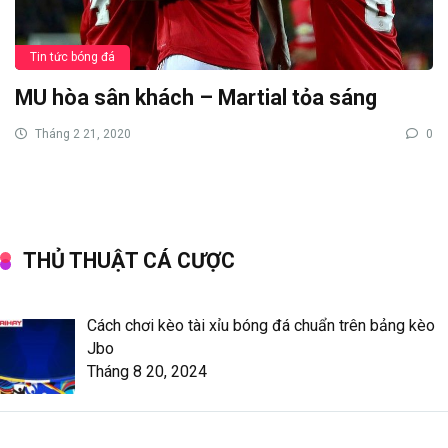
Tin tức bóng đá
MU hòa sân khách – Martial tỏa sáng
Tháng 2 21, 2020
0
THỦ THUẬT CÁ CƯỢC
Cách chơi kèo tài xỉu bóng đá chuẩn trên bảng kèo
Jbo
Tháng 8 20, 2024