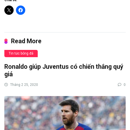
Read More
Tin tức bóng đá
Ronaldo giúp Juventus có chiến thắng quý
giá
Tháng 2 25, 2020
0