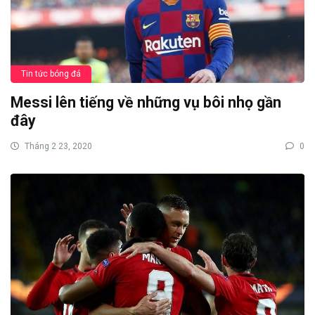
Tin tức bóng đá
Messi lên tiếng về những vụ bôi nhọ gần
đây
Tháng 2 23, 2020
0