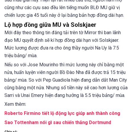
cũng như các cựu sao đều lên tiếng muốn BLĐ MU giữ vị
chiến lược gia 45 tuổi này ở lại bằng bản hợp đồng dài hạn.
Lộ hợp đồng giữa MU và Solskjaer
Mới đây theo thông tin đăng tải trên tờ Mirror thì ban lãnh
đạo MU quyết định sẽ kí hợp đồng dài hạn với Solskjaer.
Mức lương được đưa ra cho ông thầy người Na Uy là 7.5
triệu bảng/ mùa.
Nếu so với Jose Mourinho thì mức lương này chỉ bằng một
nửa, huấn luyện viên người Bồ Đào Nha đã được trả 15 triệu
bảng/ mùa. So với Pep Guadiola hiện đang dẫn dắt Man City
cũng bằng một nửa. Nhưng số tiền này sẽ cao hơn lương của
Sarri và Unai Emery hiện đang hưởng là 5.5 triệu bảng/ mùa.
Xem thêm:
Roberto Firmino tiết lộ động lực giúp anh thành công
Sao Tottenham nói gì sau chiến thắng Dortmund
Chia sẻ: