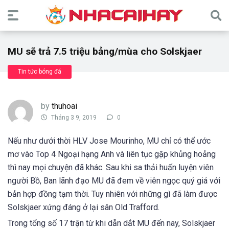
MU sẽ trả 7.5 triệu bảng/mùa cho Solskjaer
Tin tức bóng đá
by
thuhoai
Tháng 3 9, 2019
0
Nếu như dưới thời HLV Jose Mourinho, MU chỉ có thể ước
mơ vào Top 4 Ngoại hạng Anh và liên tục gặp khủng hoảng
thì nay mọi chuyện đã khác. Sau khi sa thải huấn luyện viên
người Bồ, Ban lãnh đạo MU đã đem về viên ngọc quý giá với
bản hợp đồng tạm thời. Tuy nhiên với những gì đã làm được
Solskjaer xứng đáng ở lại sân Old Trafford.
Trong tổng số 17 trận từ khi dẫn dắt MU đến nay, Solskjaer