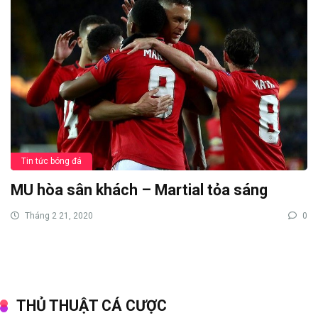
Tin tức bóng đá
MU hòa sân khách – Martial tỏa sáng
Tháng 2 21, 2020
0
THỦ THUẬT CÁ CƯỢC