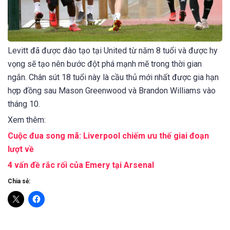
Levitt đã được đào tạo tại United từ năm 8 tuổi và được hy
vọng sẽ tạo nên bước đột phá mạnh mẽ trong thời gian
ngắn. Chân sút 18 tuổi này là cầu thủ mới nhất được gia hạn
hợp đồng sau Mason Greenwood và Brandon Williams vào
tháng 10.
Xem thêm:
Cuộc đua song mã: Liverpool chiếm ưu thế giai đoạn
lượt về
4 vấn đề rắc rối của Emery tại Arsenal
Chia sẻ: