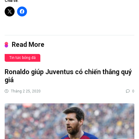
Chia sẻ:
Read More
Tin tức bóng đá
Ronaldo giúp Juventus có chiến thắng quý
giá
Tháng 2 25, 2020
0