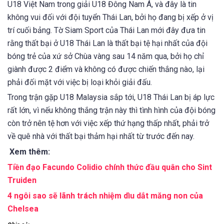
U18 Việt Nam trong giải U18 Đông Nam Á, và đây là tin
không vui đối với đội tuyển Thái Lan, bởi họ đang bị xếp ở vị
trí cuối bảng. Tờ Siam Sport của Thái Lan mới đây đưa tin
rằng thất bại ở U18 Thái Lan là thất bại tệ hại nhất của đội
bóng trẻ của xứ sở Chùa vàng sau 14 năm qua, bởi họ chỉ
giành được 2 điểm và không có được chiến thắng nào, lại
phải đối mặt với việc bị loại khỏi giải đấu.
Trong trận gặp U18 Malaysia sắp tới, U18 Thái Lan bị áp lực
rất lớn, vì nếu không thắng trận này thì tình hình của đội bóng
còn trở nên tệ hơn với việc xếp thứ hạng thấp nhất, phải trở
về quê nhà với thất bại thảm hại nhất từ trước đến nay.
Xem thêm:
Tiền đạo Facundo Colidio chính thức đầu quân cho Sint
Truiden
4 ngôi sao sẽ lãnh trách nhiệm dìu dắt măng non của
Chelsea