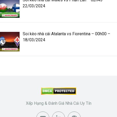
22/03/2024
Soi kèo nhà cái Atalanta vs Fiorentina – 00h00 –
18/03/2024
Xếp Hạng & Đánh Giá Nhà Cái Uy Tín