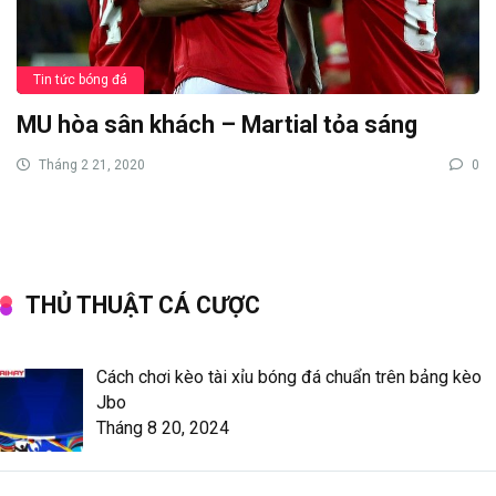
Tin tức bóng đá
MU hòa sân khách – Martial tỏa sáng
Tháng 2 21, 2020
0
THỦ THUẬT CÁ CƯỢC
Cách chơi kèo tài xỉu bóng đá chuẩn trên bảng kèo
Jbo
Tháng 8 20, 2024