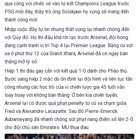
qua công vơi chiếc vé vào tứ kết Champions League trước
PSG mới đây, thầy trò ông Solskjaer hy vọng sẽ mang đến
thành công mới.
Nhập cuộc đầy tự tin nhưng thất vọng lại nhanh chóng đến
với Qủy đỏ. Họ thi đấu khá rời rạc trước Arsenal, đội bóng
đang cạnh tranh vị trí Top 4 tại Premier League. Bằng cú xút
xa ở phút thứ 12 của Granit Xhara, Arsenal đã có ngay bàn
thắng mở tỷ số.
Hiệp 1 thi đâu gay cấn với kết quả 1-0 dành cho Pháo thủ.
Bước sang hiệp 2 mặc dù ổn định lại đội hình và liên tục tấn
công nhưng các học trò của vị chiến lược gia 45 tuổi vẫn
loay hoay với không bàn thắng. Ở bên kia chiến tuyến,
Arsenal lại có được quả phạt penalty từ cú va chạm giữa
Fred và Alexandre Lacazatte. Sau đó Pierre-Emerick
Aubameyang đã nhanh chóng sút phạt nang điểm số lên 2-0
cho đội chủ sân Emirates. MU thua đau.