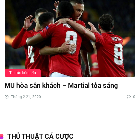
Tin tức bóng đá
MU hòa sân khách – Martial tỏa sáng
Tháng 2 21, 2020
0
THỦ THUẬT CÁ CƯỢC