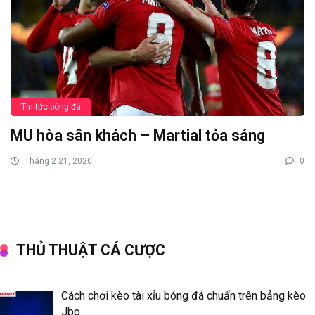
Tin tức bóng đá
MU hòa sân khách – Martial tỏa sáng
Tháng 2 21, 2020
0
THỦ THUẬT CÁ CƯỢC
Cách chơi kèo tài xỉu bóng đá chuẩn trên bảng kèo
Jbo