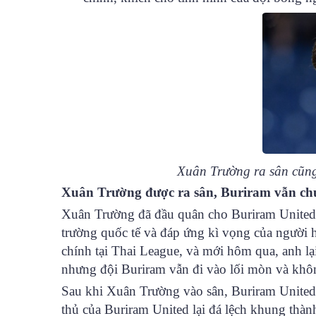
Xuân Trường ra sân cũng
Xuân Trường được ra sân, Buriram vẫn chư
Xuân Trường đã đầu quân cho Buriram United 
trường quốc tế và đáp ứng kì vọng của người 
chính tại Thai League, và mới hôm qua, anh lạ
nhưng đội Buriram vẫn đi vào lối mòn và khôn
Sau khi Xuân Trường vào sân, Buriram United đã
thủ của Buriram United lại đá lệch khung thà