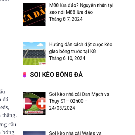
M88 lừa đảo? Nguyên nhân tại
sao nói M88 lừa đảo
Tháng 8 7, 2024
Hướng dẫn cách đặt cược kèo
giao bóng trước tại K8
Tháng 6 10, 2024
SOI KÈO BÓNG ĐÁ
đấu
Soi kèo nhà cái Đan Mạch vs
n đá
Thụy Sĩ – 02h00 –
eds,
24/03/2024
 thắng.
ưng cầu
n bóng
Soi kèo nhà cái Wales vs