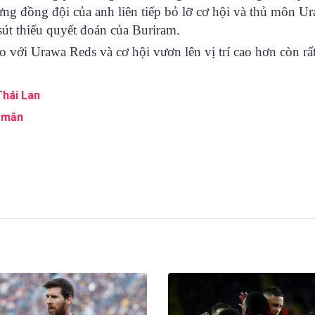
ưng đồng đội của anh liên tiếp bỏ lỡ cơ hội và thủ môn U
út thiếu quyết đoán của Buriram.
 với Urawa Reds và cơ hội vươn lên vị trí cao hơn còn rất 
Thái Lan
y mắn