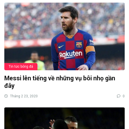
Tin tức bóng đá
Messi lên tiếng về những vụ bôi nhọ gần
đây
Tháng 2 23, 2020
0