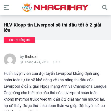
HLV Klopp tin Liverpool sẽ thi đấu tốt ở 2 giải
lớn
Tin tức bóng đá
by
thuhoai
Tháng 4 24, 2019
0
Huấn luyện viên của đội tuyển Liverpool khẳng định ông
hoàn toàn tự tin về khả năng về khả năng thi đấu của
Liverpool ở cả 2 giải Ngoại hạng Anh và Champions League.
Ông cũng cho biết các cầu thủ của Liverpool hoàn toàn
không mệt mỏi trước việc thi đấu ở 2 giải này mà ngược lại,
họ sẽ thấy được thử thách bản thân và giúp đội tuyển có cơ