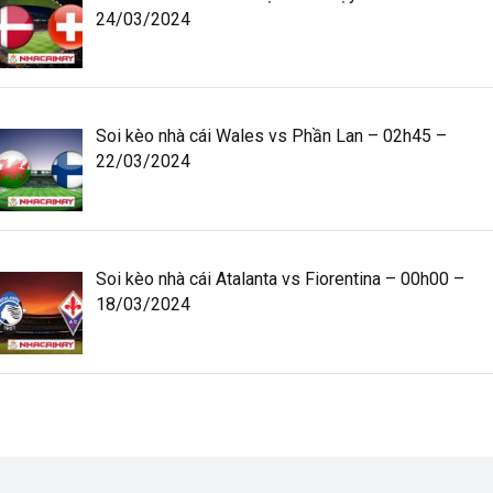
24/03/2024
Soi kèo nhà cái Wales vs Phần Lan – 02h45 –
22/03/2024
Soi kèo nhà cái Atalanta vs Fiorentina – 00h00 –
18/03/2024