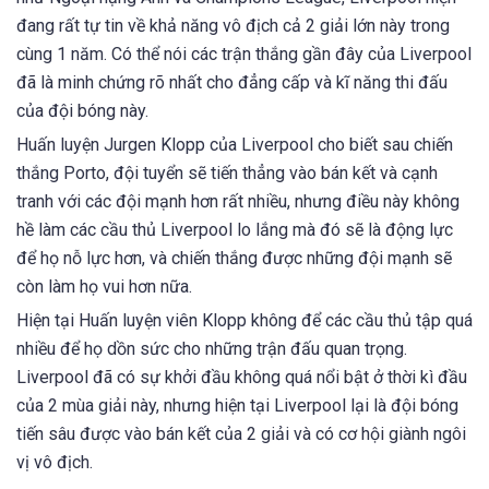
đang rất tự tin về khả năng vô địch cả 2 giải lớn này trong
cùng 1 năm. Có thể nói các trận thắng gần đây của Liverpool
đã là minh chứng rõ nhất cho đẳng cấp và kĩ năng thi đấu
của đội bóng này.
Huấn luyện Jurgen Klopp của Liverpool cho biết sau chiến
thắng Porto, đội tuyển sẽ tiến thẳng vào bán kết và cạnh
tranh với các đội mạnh hơn rất nhiều, nhưng điều này không
hề làm các cầu thủ Liverpool lo lắng mà đó sẽ là động lực
để họ nỗ lực hơn, và chiến thắng được những đội mạnh sẽ
còn làm họ vui hơn nữa.
Hiện tại Huấn luyện viên Klopp không để các cầu thủ tập quá
nhiều để họ dồn sức cho những trận đấu quan trọng.
Liverpool đã có sự khởi đầu không quá nổi bật ở thời kì đầu
của 2 mùa giải này, nhưng hiện tại Liverpool lại là đội bóng
tiến sâu được vào bán kết của 2 giải và có cơ hội giành ngôi
vị vô địch.