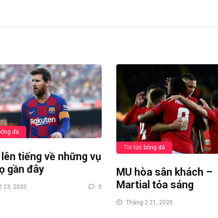
bóng đá
Tin tức bóng đá
lên tiếng về những vụ
ọ gần đây
MU hòa sân khách –
Martial tỏa sáng
 23, 2020
0
Tháng 2 21, 2020