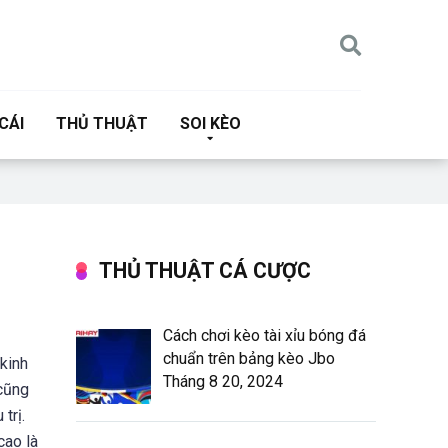
CÁI
THỦ THUẬT
SOI KÈO
THỦ THUẬT CÁ CƯỢC
Cách chơi kèo tài xỉu bóng đá
chuẩn trên bảng kèo Jbo
kinh
Tháng 8 20, 2024
 cũng
trị.
cao là