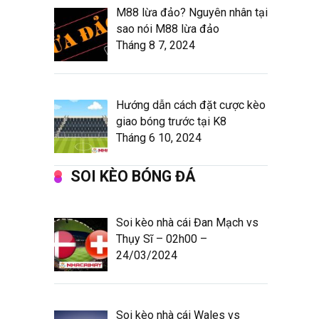
M88 lừa đảo? Nguyên nhân tại
sao nói M88 lừa đảo
Tháng 8 7, 2024
Hướng dẫn cách đặt cược kèo
giao bóng trước tại K8
Tháng 6 10, 2024
SOI KÈO BÓNG ĐÁ
Soi kèo nhà cái Đan Mạch vs
Thụy Sĩ – 02h00 –
24/03/2024
Soi kèo nhà cái Wales vs