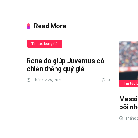
Read More
Tin tức bóng đá
Ronaldo giúp Juventus có
chiến thắng quý giá
Tháng 2 25, 2020
0
Tin tức 
Messi 
bôi nh
Tháng 2