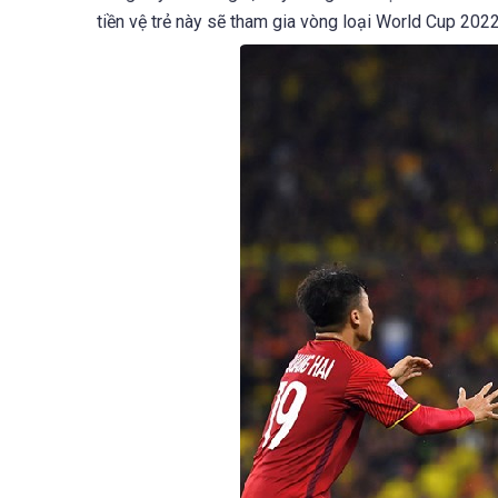
tiền vệ trẻ này sẽ tham gia vòng loại World Cup 2022