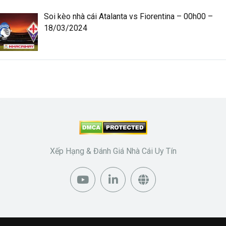
Soi kèo nhà cái Atalanta vs Fiorentina – 00h00 –
18/03/2024
Xếp Hạng & Đánh Giá Nhà Cái Uy Tín