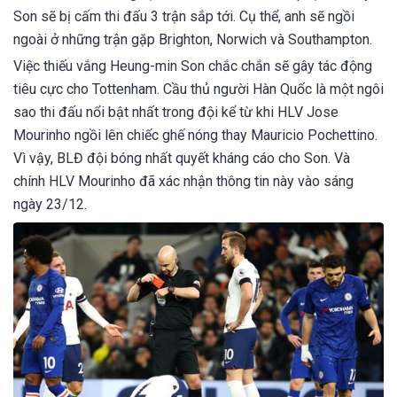
Son sẽ bị cấm thi đấu 3 trận sắp tới. Cụ thể, anh sẽ ngồi
ngoài ở những trận gặp Brighton, Norwich và Southampton.
Việc thiếu vắng Heung-min Son chắc chắn sẽ gây tác động
tiêu cực cho Tottenham. Cầu thủ người Hàn Quốc là một ngôi
sao thi đấu nổi bật nhất trong đội kể từ khi HLV Jose
Mourinho ngồi lên chiếc ghế nóng thay Mauricio Pochettino.
Vì vậy, BLĐ đội bóng nhất quyết kháng cáo cho Son. Và
chính HLV Mourinho đã xác nhận thông tin này vào sáng
ngày 23/12.