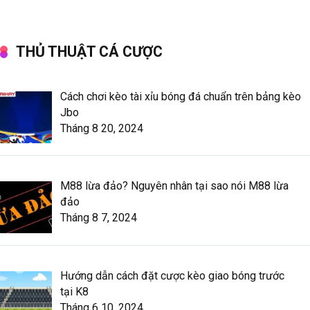
THỦ THUẬT CÁ CƯỢC
Cách chơi kèo tài xỉu bóng đá chuẩn trên bảng kèo
Jbo
Tháng 8 20, 2024
M88 lừa đảo? Nguyên nhân tại sao nói M88 lừa
đảo
Tháng 8 7, 2024
Hướng dẫn cách đặt cược kèo giao bóng trước
tại K8
Tháng 6 10, 2024