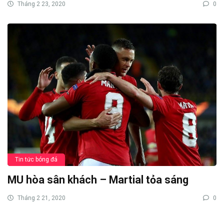
Tháng 2 23, 2020
0
Tin tức bóng đá
MU hòa sân khách – Martial tỏa sáng
Tháng 2 21, 2020
0