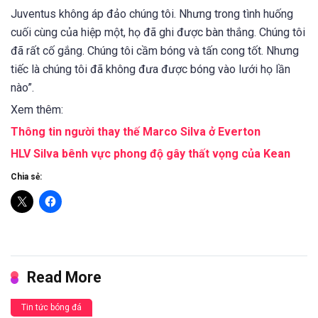
Juventus không áp đảo chúng tôi. Nhưng trong tình huống
cuối cùng của hiệp một, họ đã ghi được bàn thắng. Chúng tôi
đã rất cố gắng. Chúng tôi cầm bóng và tấn cong tốt. Nhưng
tiếc là chúng tôi đã không đưa được bóng vào lưới họ lần
nào”.
Xem thêm:
Thông tin người thay thế Marco Silva ở Everton
HLV Silva bênh vực phong độ gây thất vọng của Kean
Chia sẻ:
Read More
Tin tức bóng đá