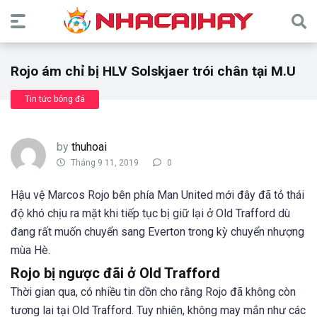
Rojo ám chỉ bị HLV Solskjaer trói chân tại M.U
Tin tức bóng đá
by
thuhoai
Tháng 9 11, 2019
0
Hậu vệ Marcos Rojo bên phía Man United mới đây đã tỏ thái
độ khó chịu ra mặt khi tiếp tục bị giữ lại ở Old Trafford dù
đang rất muốn chuyển sang Everton trong kỳ chuyển nhượng
mùa Hè.
Rojo bị ngược đãi ở Old Trafford
Thời gian qua, có nhiều tin dồn cho rằng Rojo đã không còn
tương lai tại Old Trafford. Tuy nhiên, không may mắn như các