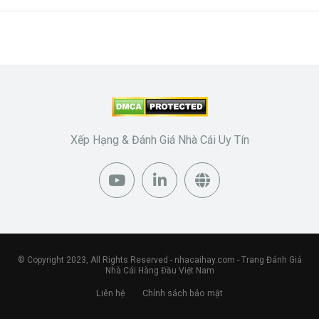
Xếp Hạng & Đánh Giá Nhà Cái Uy Tín
© Copyright 2023, All Rights Reserved -
nhacaihay.com
- Trang Đánh Giá
Nhà Cái Hàng Đầu Việt Nam
Liên hệ
Chính sách bảo mật