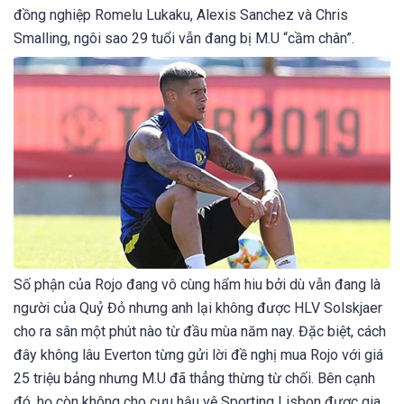
đồng nghiệp Romelu Lukaku, Alexis Sanchez và Chris
Smalling, ngôi sao 29 tuổi vẫn đang bị M.U “cầm chân”.
Số phận của Rojo đang vô cùng hẩm hiu bởi dù vẫn đang là
người của Quỷ Đỏ nhưng anh lại không được HLV Solskjaer
cho ra sân một phút nào từ đầu mùa năm nay. Đặc biệt, cách
đây không lâu Everton từng gửi lời đề nghị mua Rojo với giá
25 triệu bảng nhưng M.U đã thẳng thừng từ chối. Bên cạnh
đó, họ còn không cho cựu hậu vệ Sporting Lisbon được gia