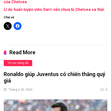
của Chelsea
Lí do huấn luyện viên Sarri vẫn chưa bị Chelsea sa thải
Chia sẻ:
Read More
Tin tức bóng đá
Ronaldo giúp Juventus có chiến thắng quý
giá
Tháng 2 25, 2020
0