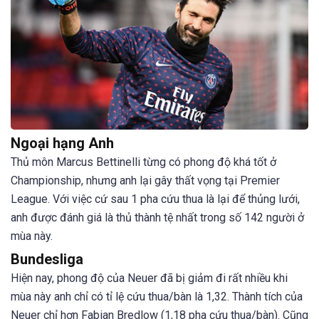
Ngoại hạng Anh
Thủ môn Marcus Bettinelli từng có phong độ khá tốt ở
Championship, nhưng anh lại gây thất vọng tại Premier
League. Với việc cứ sau 1 pha cứu thua là lại để thủng lưới,
anh được đánh giá là thủ thành tệ nhất trong số 142 người ở
mùa này.
Bundesliga
Hiện nay, phong độ của Neuer đã bị giảm đi rất nhiều khi
mùa này anh chỉ có tỉ lệ cứu thua/bàn là 1,32. Thành tích của
Neuer chỉ hơn Fabian Bredlow (1,18 pha cứu thua/bàn). Cũng