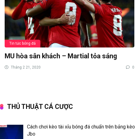
Tin tức bóng đá
MU hòa sân khách – Martial tỏa sáng
Tháng 2 21, 2020
0
THỦ THUẬT CÁ CƯỢC
Cách chơi kèo tài xỉu bóng đá chuẩn trên bảng kèo
Jbo