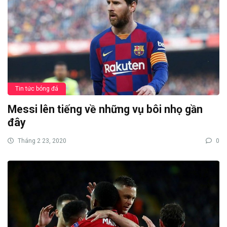
Tin tức bóng đá
Messi lên tiếng về những vụ bôi nhọ gần
đây
Tháng 2 23, 2020
0