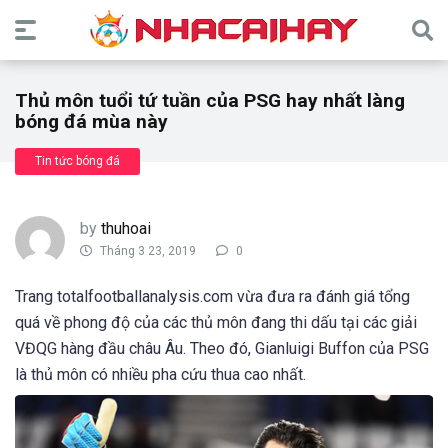
Thủ môn tuổi tứ tuần của PSG hay nhất làng
bóng đá mùa này
Tin tức bóng đá
by
thuhoai
Tháng 3 23, 2019
0
Trang totalfootballanalysis.com vừa đưa ra đánh giá tổng
quá về phong độ của các thủ môn đang thi dấu tại các giải
VĐQG hàng đầu châu Âu. Theo đó, Gianluigi Buffon của PSG
là thủ môn có nhiều pha cứu thua cao nhất.