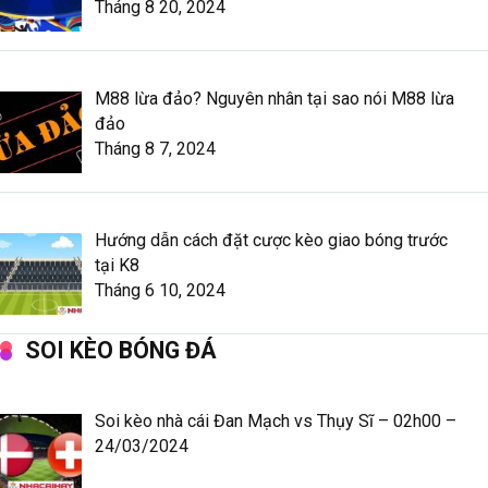
Tháng 8 20, 2024
M88 lừa đảo? Nguyên nhân tại sao nói M88 lừa
đảo
Tháng 8 7, 2024
Hướng dẫn cách đặt cược kèo giao bóng trước
tại K8
Tháng 6 10, 2024
SOI KÈO BÓNG ĐÁ
Soi kèo nhà cái Đan Mạch vs Thụy Sĩ – 02h00 –
24/03/2024