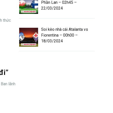
Phần Lan – 02h45 –
22/03/2024
h thức
Soi kèo nhà cái Atalanta vs
Fiorentina – 00h00 –
18/03/2024
đi”
 Ban lãnh