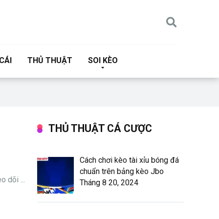
CÁI
THỦ THUẬT
SOI KÈO
THỦ THUẬT CÁ CƯỢC
Cách chơi kèo tài xỉu bóng đá
chuẩn trên bảng kèo Jbo
 dõi ...
Tháng 8 20, 2024