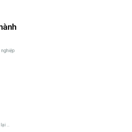
thành
 nghiệp
i ...