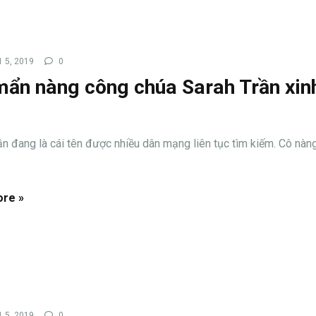
 5, 2019
0
ẩn nàng công chúa Sarah Trần xin
ần đang là cái tên được nhiều dân mạng liên tục tìm kiếm. Cô nàn
re »
 5, 2019
0