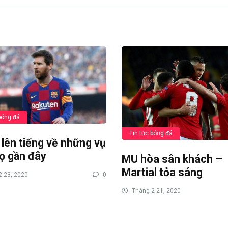
bóng đá
Tin tức bóng đá
lên tiếng về những vụ
ọ gần đây
MU hòa sân khách –
Martial tỏa sáng
 23, 2020
0
Tháng 2 21, 2020