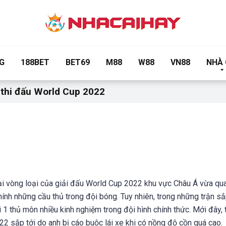
G
188BET
BET69
M88
W88
VN88
NHÀ 
 thi đấu World Cup 2022
tại vòng loại của giải đấu World Cup 2022 khu vực Châu Á vừa qu
hính những cầu thủ trong đội bóng. Tuy nhiên, trong những trận sắ
 1 thủ môn nhiều kinh nghiệm trong đội hình chính thức. Mới đây,
2 sắp tới do anh bị cáo buộc lái xe khi có nồng độ cồn quá cao.