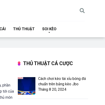
CÁI
THỦ THUẬT
SOI KÈO
THỦ THUẬT CÁ CƯỢC
Cách chơi kèo tài xỉu bóng đá
chuẩn trên bảng kèo Jbo
a, phần
Tháng 8 20, 2024
p tới của
 thủ môn