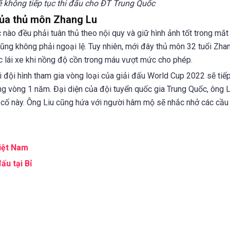
không tiếp tục thi đấu cho ĐT Trung Quốc
của thủ môn Zhang Lu
 nào đều phải tuân thủ theo nội quy và giữ hình ảnh tốt trong mắ
ũng không phải ngoại lệ. Tuy nhiên, mới đây thủ môn 32 tuổi Zha
ộc lái xe khi nồng độ cồn trong máu vượt mức cho phép.
i đội hình tham gia vòng loại của giải đấu World Cup 2022 sẽ tiế
rong vòng 1 năm. Đại diện của đội tuyển quốc gia Trung Quốc, ông L
ự cố này. Ông Liu cũng hứa với người hâm mộ sẽ nhắc nhở các cầu 
Việt Nam
ấu tại Bỉ