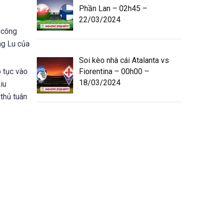
Phần Lan – 02h45 –
22/03/2024
t công
ng Lu của
Soi kèo nhà cái Atalanta vs
Fiorentina – 00h00 –
p tục vào
18/03/2024
iu
thủ tuân